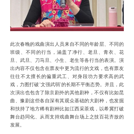
此次春晚的戏曲演出人员来自不同的年龄层、不同的
班级、不同的行当，涵盖了净行、老旦、青衣、花
旦、武旦、刀马旦、小生、老生等各行当的表演。演
出内容不仅包含在票友中更为流行的文戏，也有票友
往往不太擅长的偏重武工、对身段功力要求高的武
戏，力图打破“文强武弱”的长期不平衡态势。并且，此
次演出也包含了除京剧外的其他剧种，不仅有比如昆
曲、豫剧这些各自深有其观众基础的大剧种，也发掘
和扶持了地方稀有剧种比如江西采茶戏，以希冀打破
舞台趋同化、从而支持戏曲舞台场上之技百花齐放的
发展。