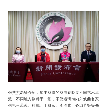
张燕燕老师介绍，加中戏协的戏曲春晚集不同艺术流
派、不同地方剧种于一堂，不仅邀请海内外戏曲名家
包括王蓉蓉、杜鹏、于魁智、李胜素、齐淑芳等等先