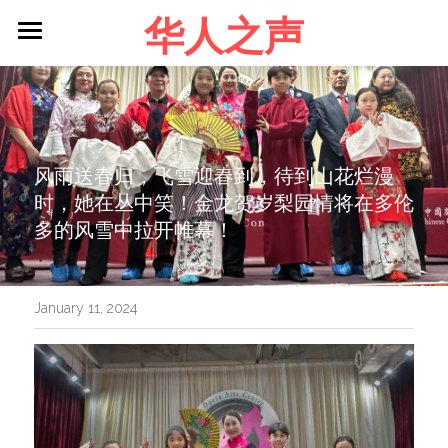
华人之声
About me
Blog
Contact
风雨送春归，飞雪迎春到，待到山花烂漫
时，她在丛中笑！金龙贺岁梨园情将在多伦
Facebook
多的风雪中拉开帷幕！
Login
/
Register
January 11, 2024