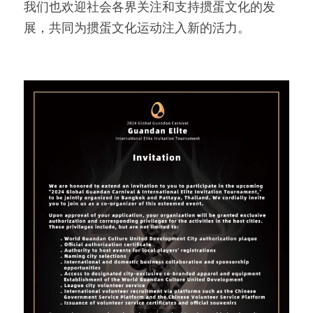
我们也欢迎社会各界关注和支持掼蛋文化的发
展，共同为掼蛋文化运动注入新的活力。