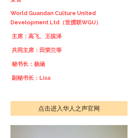
World Guandan Culture United 
Development Ltd（世掼联WGU）
 主席：高飞、王缤泽
 共同主席：田荣兰等
 秘书长：杨涵
 副秘书长：Lisa
点击进入华人之声官网