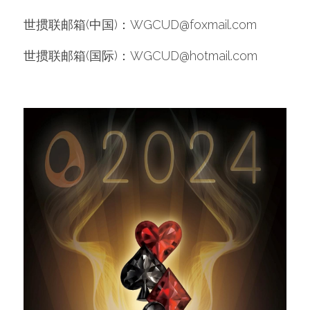
世掼联邮箱(中国)：WGCUD@foxmail.com
世掼联邮箱(国际)：WGCUD@hotmail.com