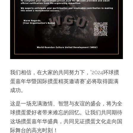
我们相信，在大家的共同努力下，“2024环球掼
蛋嘉年华暨国际掼蛋精英邀请赛”必将取得圆满
成功。
这是一场充满激情、智慧与友谊的盛会，将为全
球掼蛋爱好者带来难忘的回忆。让我们共同期待
这场掼蛋嘉年华盛典，共同见证掼蛋文化走向国
际舞台的高光时刻！