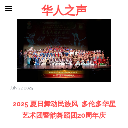
华人之声
About me
Blog
Contact
Facebook
Login
/
Register
July 27, 2025
2025 夏日舞动民族风  多伦多华星
艺术团暨韵舞蹈团20周年庆