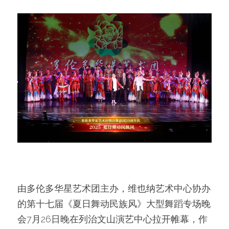
由多伦多华星艺术团主办，维也纳艺术中心协办
的第十七届《夏日舞动民族风》大型舞蹈专场晚
会7月26日晚在列治文山演艺中心拉开帷幕，作