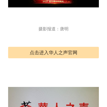
摄影报道：唐明
点击进入华人之声官网