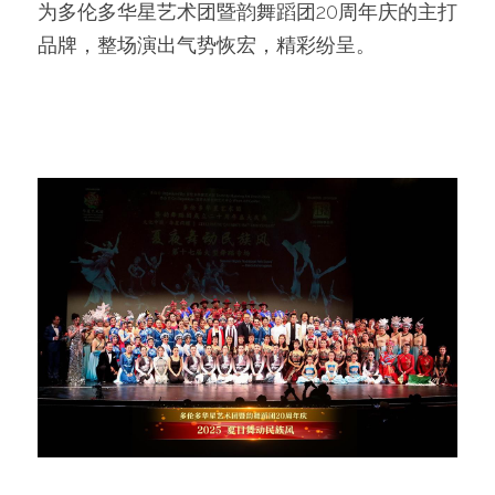
为多伦多华星艺术团暨韵舞蹈团20周年庆的主打
品牌，整场演出气势恢宏，精彩纷呈。