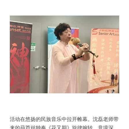
活动在悠扬的民族音乐中拉开帷幕。沈磊老师带
来的葫芦丝独奏《花又期》旋律婉转、意境深