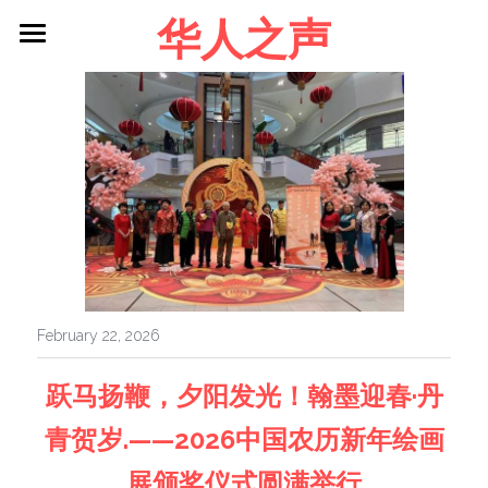
华人之声
About me
Blog
Contact
Facebook
Login
/
Register
February 22, 2026
跃马扬鞭，夕阳发光！翰墨迎春·丹
青贺岁.——2026中国农历新年绘画
展颁奖仪式圆满举行