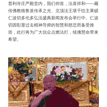
普利寺庄严殿堂内，我们仰首，法喜祥和——藏
传佛教格鲁派传承之光、北顶法王堪千怙主果硕
仁波切多伦多弘法盛典新闻发布会举行中。仁波
切因彰显过去精神导师的智慧和慈悲而备受推
崇，此行将为广大信众点燃法灯，续佛慧命带来
希望。