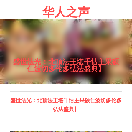
华人之声
盛世法光：北顶法王堪千怙主果硕
仁波切多伦多弘法盛典】
盛世法光：北顶法王堪千怙主果硕仁波切多伦多
弘法盛典】