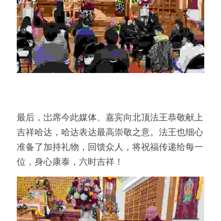
最后，岀席今此媒体、嘉宾向北顶法王恭敬献上
吉祥哈达，哈达表达最高崇敬之意。法王也细心
准备了加持礼物，回馈众人，将祝福传递给每一
位，身心康泰，六时吉祥！