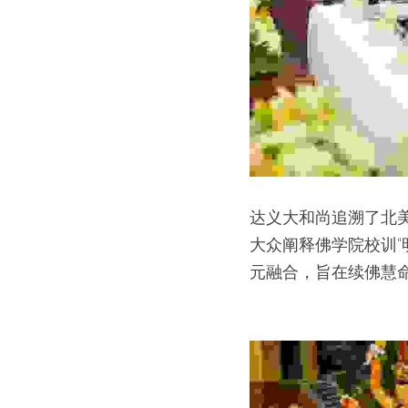
达义大和尚追溯了北
大众阐释佛学院校训
元融合，旨在续佛慧