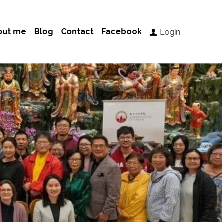
out me
Blog
Contact
Facebook
Login
办