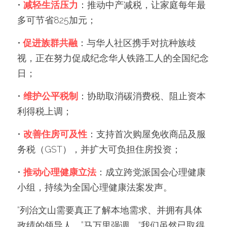
• 
减轻生活压力
：推动中产减税，让家庭每年最
多可节省825加元；
•
 促进族群共融
：与华人社区携手对抗种族歧
视，正在努力促成纪念华人铁路工人的全国纪念
日；
• 
维护公平税制
：协助取消碳消费税、阻止资本
利得税上调；
• 
改善住房可及性
：支持首次购屋免收商品及服
务税（GST），并扩大可负担住房投资；
• 
推动心理健康立法
：成立跨党派国会心理健康
小组，持续为全国心理健康法案发声。
“列治文山需要真正了解本地需求、并拥有具体
政绩的领导人，”马万里强调。“我们虽然已取得