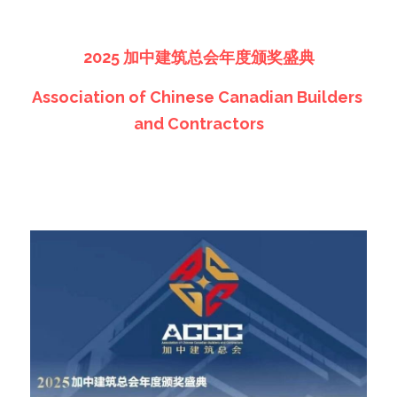
2025 加中建筑总会年度颁奖盛典
Association of Chinese Canadian Builders 
and Contractors