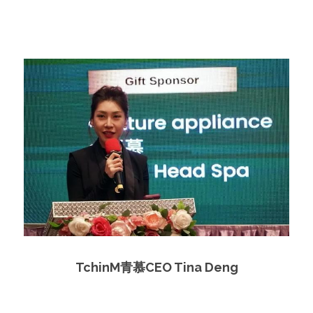
TchinM青慕CEO Tina Deng