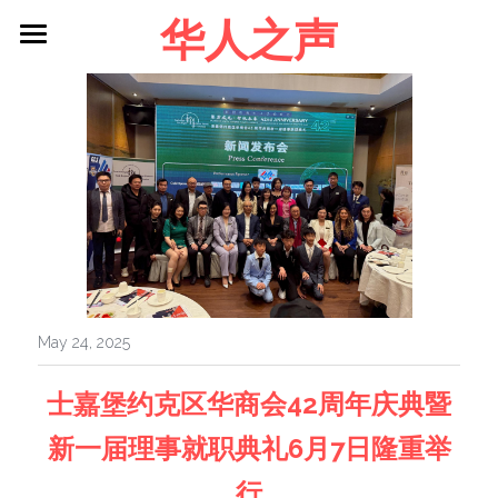
华人之声
About me
Blog
Contact
Facebook
Login
/
Register
May 24, 2025
士嘉堡约克区华商会42周年庆典暨
新一届理事就职典礼6月7日隆重举
行