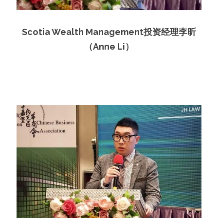
Scotia Wealth Management投资经理李昕
（Anne Li）