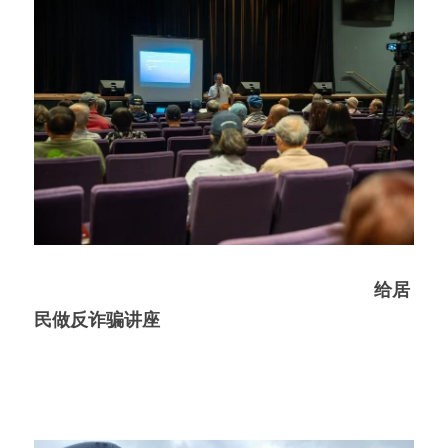
给居
民做反诈骗讲座